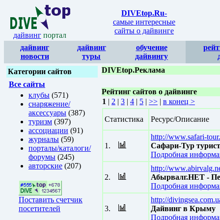
DIVEtop.Ru
-
самые интересные
сайты о дайвинге
дайвинг
портал
дайвинг
дайвинг
обучение
рейт
новости
туры
дайвингу
DIVEtop.Реклама
Категории сайтов
Все сайты
Рейтинг сайтов о дайвинге
клубы
(571)
1
|
2
|
3
|
4
|
5
|
>>
|
в конец >
снаряжение/
аксессуары
(387)
Статистика
Ресурс/Описание
туризм
(397)
ассоциации
(91)
http://www.safari-tou
журналы
(59)
1.
Сафари-Тур турис
порталы/каталоги/
Подробная информац
форумы
(245)
авторские
(207)
http://www.abirvalg.n
2.
Абырвалг.НЕТ - Пе
Подробная информац
Поставить счетчик
http://divingsea.com.u
посетителей
3.
Дайвинг в Крыму
Подробная информац