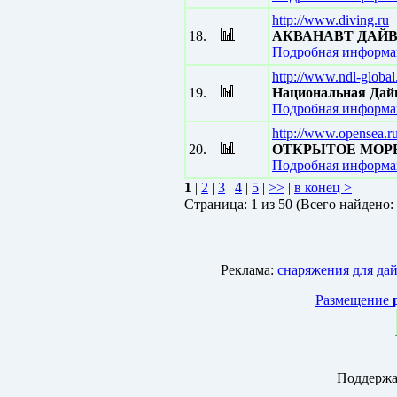
http://www.diving.ru
18.
АКВАНАВТ ДАЙВ
Подробная информац
http://www.ndl-globa
19.
Национальная Дай
Подробная информац
http://www.opensea.r
20.
ОТКРЫТОЕ МОРЕ -
Подробная информац
1
|
2
|
3
|
4
|
5
|
>>
|
в конец >
Страницa: 1 из 50 (Всего найдено:
Реклама:
снаряжения для да
Размещение
Поддержа