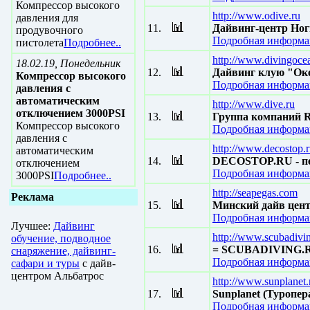
Компрессор высокого
http://www.odive.ru
давления для
11.
Дайвинг-центр Ног
продувочного
Подробная информац
пистолета
Подробнее..
http://www.divingoce
18.02.19, Понедельник
12.
Дайвинг клую "Оке
Компрессор высокого
Подробная информац
давления с
автоматическим
http://www.dive.ru
отключением 3000PSI
13.
Группа компаний
Компрессор высокого
Подробная информац
давления с
http://www.decostop.
автоматическим
14.
DECOSTOP.RU - пер
отключением
Подробная информац
3000PSI
Подробнее..
http://seapegas.com
Реклама
15.
Минский дайв цен
Подробная информац
Лучшее:
Дайвинг
http://www.scubadivi
обучение, подводное
16.
= SCUBADIVING.
снаряжение, дайвинг-
Подробная информац
сафари и туры
с дайв-
центром Альбатрос
http://www.sunplanet.
17.
Sunplanet (Туропе
Подробная информац