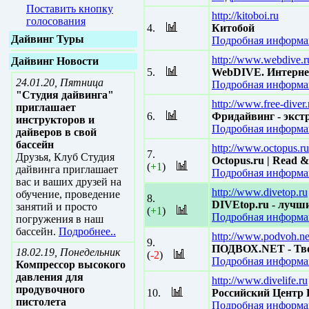
Поставить кнопку
http://kitoboi.ru
голосования
4.
Китобой
Дайвинг Туры
Подробная информац
http://www.webdive.r
Дайвинг Новости
5.
WebDIVE. Интернет
24.01.20, Пятница
Подробная информац
"Студия дайвинга"
http://www.free-diver.
приглашает
6.
Фридайвинг - экст
инструкторов и
Подробная информац
дайверов в свой
бассейн
http://www.octopus.ru
7.
Друзья, Клуб Студия
Octopus.ru | Read &
(
+1
)
дайвинга приглашает
Подробная информац
вас и ваших друзей на
http://www.divetop.ru
обучение, проведение
8.
DIVEtop.ru - лучш
занятий и просто
(
+1
)
Подробная информац
погружения в наш
бассейн.
Подробнее..
http://www.podvoh.ne
9.
ПОДВОХ.NET - Тво
18.02.19, Понедельник
(
-2
)
Подробная информац
Компрессор высокого
давления для
http://www.divelife.ru
продувочного
10.
Российский Центр
пистолета
Подробная информац