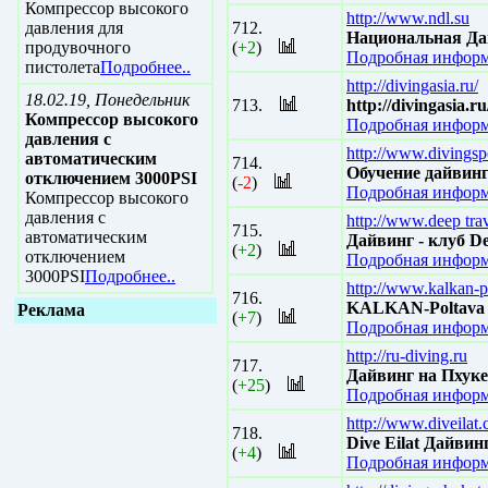
Компрессор высокого
http://www.ndl.su
давления для
712.
Национальная Дай
продувочного
(
+2
)
Подробная информ
пистолета
Подробнее..
http://divingasia.ru/
18.02.19, Понедельник
713.
http://divingasia.ru
Компрессор высокого
Подробная информ
давления с
http://www.divingsp
автоматическим
714.
Обучение дайвин
отключением 3000PSI
(
-2
)
Подробная информ
Компрессор высокого
давления с
http://www.deep trav
715.
автоматическим
Дайвинг - клуб De
(
+2
)
отключением
Подробная информ
3000PSI
Подробнее..
http://www.kalkan-p
716.
KALKAN-Poltava
Реклама
(
+7
)
Подробная информ
http://ru-diving.ru
717.
Дайвинг на Пхуке
(
+25
)
Подробная информ
http://www.diveilat
718.
Dive Eilat Дайвин
(
+4
)
Подробная информ