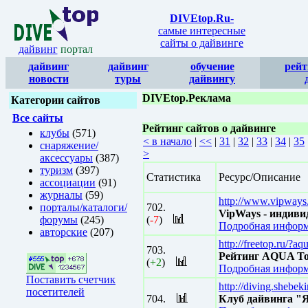
DIVEtop.Ru
-
самые интересные
сайты о дайвинге
дайвинг
портал
дайвинг
дайвинг
обучение
рейт
новости
туры
дайвингу
DIVEtop.Реклама
Категории сайтов
Все сайты
Рейтинг сайтов о дайвинге
клубы
(571)
< в начало
|
<<
|
31
|
32
|
33
|
34
|
35
снаряжение/
>
аксессуары
(387)
туризм
(397)
Статистика
Ресурс/Описание
ассоциации
(91)
журналы
(59)
http://www.vipways
порталы/каталоги/
702.
VipWays - индив
форумы
(245)
(
-7
)
Подробная информ
авторские
(207)
http://freetop.ru/?aq
703.
Рейтинг AQUA To
(
+2
)
Подробная информ
Поставить счетчик
http://diving.shebek
посетителей
704.
Клуб дайвинга "