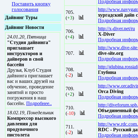
Подробная информ
Поставить кнопку
голосования
http://www.navygato
705.
хургадский дайв 
Дайвинг Туры
(
+3
)
Подробная информ
Дайвинг Новости
http://x-diver.net/ru
706.
X-Diver
24.01.20, Пятница
(
+4
)
Подробная информ
"Студия дайвинга"
http://www.dive-site
приглашает
707.
dive-site.org
инструкторов и
Подробная информ
дайверов в свой
бассейн
http://glubina.rossi
708.
Друзья, Клуб Студия
Глубина
(
-2
)
дайвинга приглашает
Подробная информ
вас и ваших друзей на
http://www.orcadivi
обучение, проведение
709.
Orca Diving
занятий и просто
(
+2
)
Подробная информ
погружения в наш
бассейн.
Подробнее..
http://diveforum.spb
710.
Объединенный фо
18.02.19, Понедельник
(
-10
)
Подробная информ
Компрессор высокого
давления для
http://www.rdc.com.
711.
продувочного
RDC - Русский да
(
-2
)
пистолета
Подробная информ