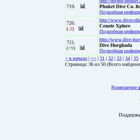
http://diving-phuket.
719.
Phuket Dive Co. lt
Подробная информ
http://www.divecoll
720.
Cenote Xplore
(
-2
)
Подробная информ
http://www.dive-hu
721.
Dive Hurghada
(
+9
)
Подробная информ
< в начало
|
<<
|
31
|
32
|
33
|
34
|
35
Страницa: 36 из 50 (Всего найдено
Размещение
Поддержа