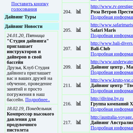
Поставить кнопку
http://www.rv-prestige
голосования
204.
Роза Ветров Прест
Дайвинг Туры
Подробная информац
http://www.safarimari
Дайвинг Новости
205.
Safari Maris
24.01.20, Пятница
Подробная информац
"Студия дайвинга"
http://www.bali-divers
приглашает
207.
Bali-Club
инструкторов и
Подробная информац
дайверов в свой
http://www.underwater
бассейн
209.
Дайвинг центр , М
Друзья, Клуб Студия
Подробная информац
дайвинга приглашает
вас и ваших друзей на
http://www.kruto-vse
обучение, проведение
211.
Дайвинг центр "Тв
занятий и просто
Подробная информац
погружения в наш
http://diving.by.ru
бассейн.
Подробнее..
216.
Группа компаний 
18.02.19, Понедельник
Подробная информац
Компрессор высокого
http://australia-voyage.
давления для
217.
Дайвинг Австрали
продувочного
Подробная информац
пистолета