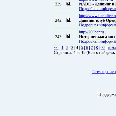
239.
NADO - Дайвинг в 
Подробная информац
http://www.orendive.r
242.
Дайвинг клуб Оре
Подробная информац
http://200bar.ru
243.
Интернет-магазин 
Подробная информац
<<
|
1
|
2
|
3
|
4
|
5
|
6
|
7
|
8
|
>>
|
в ко
Страницa: 4 из 19 (Всего найдено:
Размещение
Поддержа