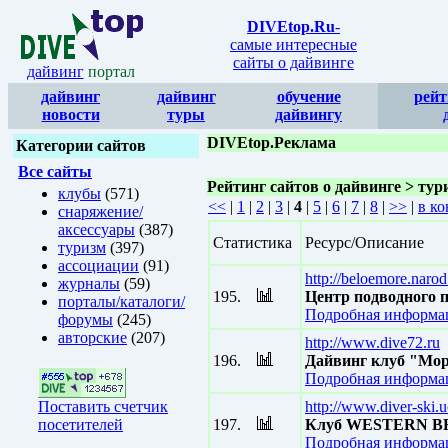
DIVEtop.Ru
-
самые интересные
сайты о дайвинге
дайвинг
портал
дайвинг
дайвинг
обучение
рейт
новости
туры
дайвингу
DIVEtop.Реклама
Категории сайтов
Все сайты
Рейтинг сайтов о дайвинге > тур
клубы
(571)
<<
|
1
|
2
|
3
|
4
|
5
|
6
|
7
|
8
|
>>
|
в ко
снаряжение/
аксессуары
(387)
Статистика
Ресурс/Описание
туризм
(397)
ассоциации
(91)
http://beloemore.narod
журналы
(59)
195.
Центр подводного 
порталы/каталоги/
Подробная информац
форумы
(245)
авторские
(207)
http://www.dive72.ru
196.
Дайвинг клуб "Мо
Подробная информац
Поставить счетчик
http://www.diver-ski.u
посетителей
197.
Клуб WESTERN B
Подробная информац