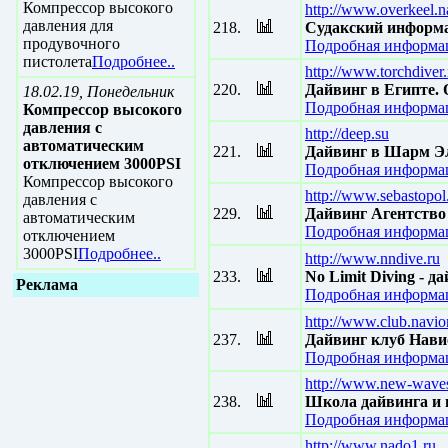
Компрессор высокого
http://www.overkeel.n
давления для
218.
Судакский информ
продувочного
Подробная информац
пистолета
Подробнее..
http://www.torchdiver.
220.
Дайвинг в Египте. 
18.02.19, Понедельник
Подробная информац
Компрессор высокого
давления с
http://deep.su
автоматическим
221.
Дайвинг в Шарм Э
отключением 3000PSI
Подробная информац
Компрессор высокого
http://www.sebastopol
давления с
229.
Дайвинг Агентство
автоматическим
Подробная информац
отключением
3000PSI
Подробнее..
http://www.nndive.ru
233.
No Limit Diving - 
Реклама
Подробная информац
http://www.club.navio
237.
Дайвинг клуб Нав
Подробная информац
http://www.new-waves
238.
Школа дайвинга и 
Подробная информац
http://www.nado1.ru