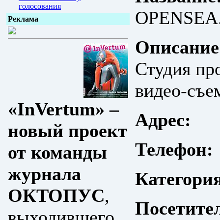
голосования
OPENSEA
Реклама
Описание
Студия пр
видео-съ
«InVertum» –
Адрес:
новый проект
Телефон:
от команды
журнала
Категори
ОКТОПУС
,
Посетите
выходившего