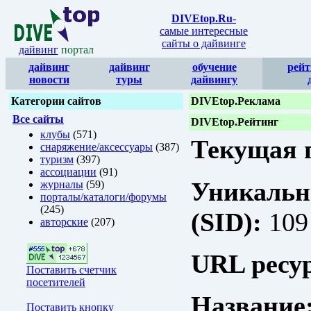
DIVEtop.Ru
-
самые интересные
сайты о дайвинге
дайвинг
портал
дайвинг
дайвинг
обучение
рейт
новости
туры
дайвингу
Категории сайтов
DIVEtop.Реклама
Все сайты
DIVEtop.Рейтинг
клубы
(571)
Текущая п
снаряжение/аксессуары
(387)
туризм
(397)
ассоциации
(91)
Уникальн
журналы
(59)
порталы/каталоги/форумы
(245)
(SID):
109
авторские
(207)
URL ресур
Поставить счетчик
посетителей
Название
Поставить кнопку