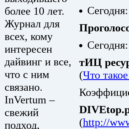
Сегодня:
более 10 лет.
Журнал для
Проголос
всех, кому
Сегодня:
интересен
дайвинг и все,
тИЦ ресу
что с ним
(
Что тако
связано.
Коэффицие
InVertum –
DIVEtop.р
свежий
(
http://ww
подход,