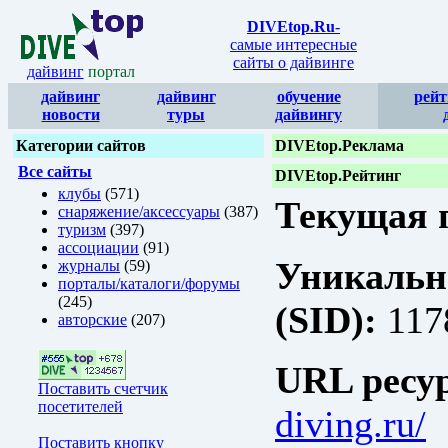
DIVEtop.Ru
-
самые интересные
сайты о дайвинге
дайвинг
портал
дайвинг
дайвинг
обучение
рейт
новости
туры
дайвингу
Категории сайтов
DIVEtop.Реклама
Все сайты
DIVEtop.Рейтинг
клубы
(571)
Текущая п
снаряжение/аксессуары
(387)
туризм
(397)
ассоциации
(91)
Уникальн
журналы
(59)
порталы/каталоги/форумы
(245)
(SID):
117
авторские
(207)
URL ресур
Поставить счетчик
посетителей
diving.ru/
Поставить кнопку