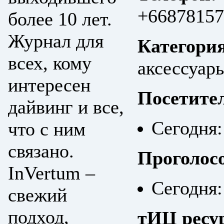
+66878157
более 10 лет.
Журнал для
Категори
всех, кому
аксессуары
интересен
Посетите
дайвинг и все,
Сегодня:
что с ним
связано.
Проголос
InVertum –
Сегодня:
свежий
подход,
тИЦ ресу