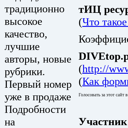
традиционно
тИЦ ресу
высокое
(
Что тако
качество,
Коэффицие
лучшие
DIVEtop.р
авторы, новые
(
http://ww
рубрики.
(
Как форм
Первый номер
уже в продаже
Голосовать за этот сайт 
Подробности
Участник
на