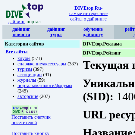
DIVEtop.Ru
-
самые интересные
сайты о дайвинге
дайвинг
портал
дайвинг
дайвинг
обучение
рейт
новости
туры
дайвингу
Категории сайтов
DIVEtop.Реклама
Все сайты
DIVEtop.Рейтинг
клубы
(571)
Текущая п
снаряжение/аксессуары
(387)
туризм
(397)
ассоциации
(91)
Уникальн
журналы
(59)
порталы/каталоги/форумы
(245)
(SID):
140
авторские
(207)
URL ресур
Поставить счетчик
посетителей
Название
Поставить кнопку