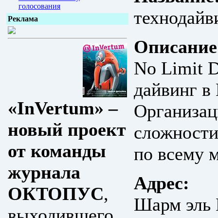
голосования
технодайв
Реклама
Описание
No Limit D
дайвинг в
«InVertum» –
Организац
новый проект
сложности
от команды
по всему 
журнала
Адрес:
ОКТОПУС
,
Шарм эль 
выходившего