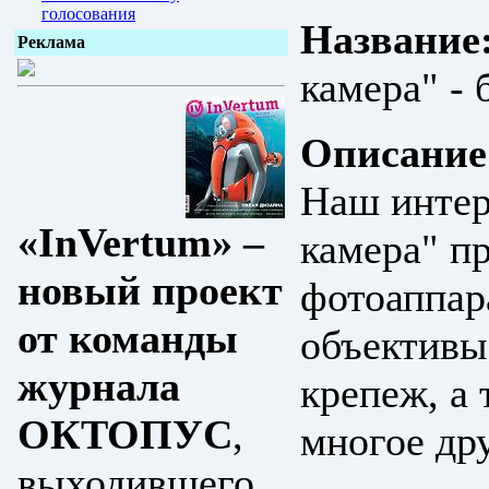
голосования
Название
Реклама
камера" - 
Описание
Наш интер
«InVertum» –
камера" п
новый проект
фотоаппар
от команды
объективы
журнала
крепеж, а
ОКТОПУС
,
многое дру
выходившего