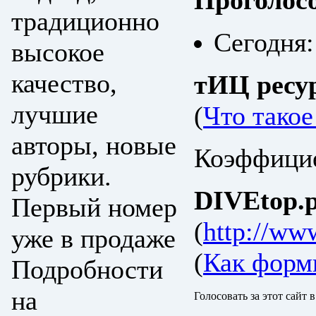
Проголос
традиционно
Сегодня:
высокое
качество,
тИЦ ресу
лучшие
(
Что тако
авторы, новые
Коэффицие
рубрики.
DIVEtop.р
Первый номер
(
http://ww
уже в продаже
(
Как форм
Подробности
на
Голосовать за этот сайт 