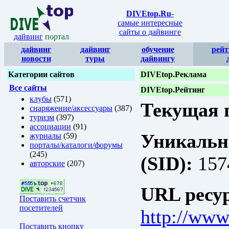
DIVEtop.Ru
-
самые интересные
сайты о дайвинге
дайвинг
портал
дайвинг
дайвинг
обучение
рейт
новости
туры
дайвингу
Категории сайтов
DIVEtop.Реклама
Все сайты
DIVEtop.Рейтинг
клубы
(571)
Текущая п
снаряжение/аксессуары
(387)
туризм
(397)
ассоциации
(91)
Уникальн
журналы
(59)
порталы/каталоги/форумы
(245)
(SID):
157
авторские
(207)
URL ресур
Поставить счетчик
посетителей
http://www
Поставить кнопку