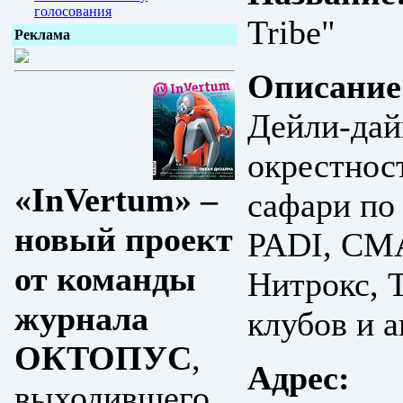
голосования
Tribe"
Реклама
Описание
Дейли-дай
окрестнос
«InVertum» –
сафари по
новый проект
PADI, CMA
от команды
Нитрокс, 
журнала
клубов и а
ОКТОПУС
,
Адрес:
выходившего