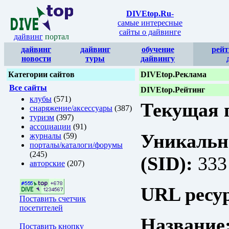
DIVEtop.Ru
-
самые интересные
сайты о дайвинге
дайвинг
портал
дайвинг
дайвинг
обучение
рейт
новости
туры
дайвингу
Категории сайтов
DIVEtop.Реклама
Все сайты
DIVEtop.Рейтинг
клубы
(571)
Текущая п
снаряжение/аксессуары
(387)
туризм
(397)
ассоциации
(91)
Уникальн
журналы
(59)
порталы/каталоги/форумы
(245)
(SID):
333
авторские
(207)
URL ресур
Поставить счетчик
посетителей
Название
Поставить кнопку