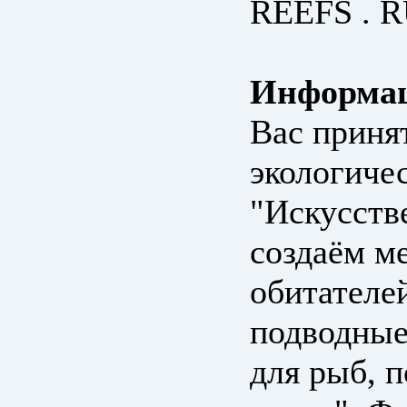
REEFS . R
Информац
Вас приня
экологиче
"Искусств
создаём м
обитателе
подводные
для рыб, 