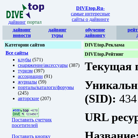
DIVEtop.Ru
-
самые интересные
сайты о дайвинге
дайвинг
портал
дайвинг
дайвинг
обучение
рейт
новости
туры
дайвингу
Категории сайтов
DIVEtop.Реклама
Все сайты
DIVEtop.Рейтинг
клубы
(571)
Текущая п
снаряжение/аксессуары
(387)
туризм
(397)
ассоциации
(91)
Уникальн
журналы
(59)
порталы/каталоги/форумы
(245)
(SID):
434
авторские
(207)
URL ресур
Поставить счетчик
посетителей
Название
Поставить кнопку