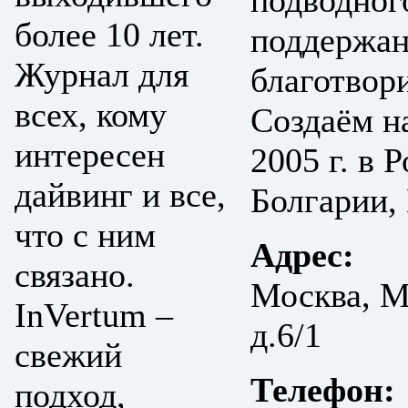
подводног
более 10 лет.
поддержан
Журнал для
благотвор
всех, кому
Создаём н
интересен
2005 г. в 
дайвинг и все,
Болгарии, 
что с ним
Адрес:
связано.
Москва, М
InVertum –
д.6/1
свежий
Телефон:
подход,