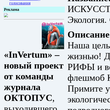
голосования
ИСКУССТ
Реклама
Экология.
Описание
Наша цель 
«InVertum» –
жизнью!
новый проект
РИФЫ и ве
от команды
флешмоб
журнала
Примите у
ОКТОПУС
,
экологиче
выходившего