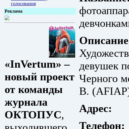
голосования
фотоаппар
Реклама
девчонкам
Описание
Художеств
«InVertum» –
девушек п
новый проект
Черного м
от команды
В. (AFIAP)
журнала
Адрес:
ОКТОПУС
,
Телефон:
выходившего