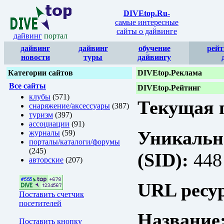
DIVEtop.Ru
-
самые интересные
сайты о дайвинге
дайвинг
портал
дайвинг
дайвинг
обучение
рейт
новости
туры
дайвингу
Категории сайтов
DIVEtop.Реклама
Все сайты
DIVEtop.Рейтинг
клубы
(571)
Текущая п
снаряжение/аксессуары
(387)
туризм
(397)
ассоциации
(91)
Уникальн
журналы
(59)
порталы/каталоги/форумы
(245)
(SID):
448
авторские
(207)
URL ресур
Поставить счетчик
посетителей
Название
Поставить кнопку