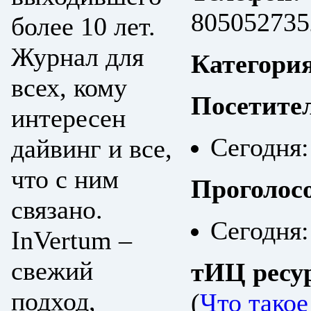
805052735
более 10 лет.
Журнал для
Категори
всех, кому
Посетите
интересен
Сегодня:
дайвинг и все,
что с ним
Проголос
связано.
Сегодня:
InVertum –
свежий
тИЦ ресу
подход,
(
Что тако