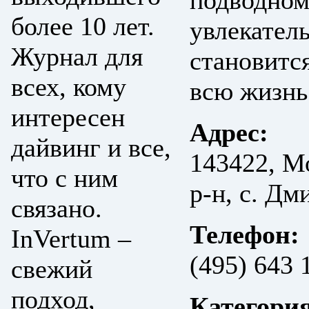
подводном
более 10 лет.
увлекател
Журнал для
становитс
всех, кому
всю жизнь
интересен
Адрес:
дайвинг и все,
143422, М
что с ним
р-н, с. Дм
связано.
Телефон:
InVertum –
(495) 643 
свежий
подход,
Категори