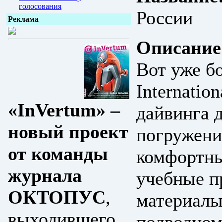
голосования
России
Реклама
Описание
Вот уже бо
Internatio
«InVertum» –
дайвинга 
новый проект
погружени
от команды
комфортны
журнала
учебные п
ОКТОПУС
,
материалы
выходившего