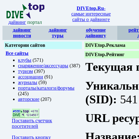
DIVEtop.Ru
-
самые интересные
сайты о дайвинге
дайвинг
портал
дайвинг
дайвинг
обучение
рейт
новости
туры
дайвингу
Категории сайтов
DIVEtop.Реклама
Все сайты
DIVEtop.Рейтинг
клубы
(571)
Текущая п
снаряжение/аксессуары
(387)
туризм
(397)
ассоциации
(91)
Уникальн
журналы
(59)
порталы/каталоги/форумы
(245)
(SID):
541
авторские
(207)
URL ресур
Поставить счетчик
посетителей
Название
Поставить кнопку