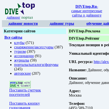
DIVEtop.Ru
-
самые интересные
сайты о дайвинге
дайвинг
портал
дайвинг новости
дайвинг туры
обучение да
Категории сайтов
DIVEtop.Реклама
Все сайты
DIVEtop.Рейтинг
клубы
(571)
Текущая позиция в ре
снаряжение/аксессуары
(387)
туризм
(397)
Уникальный идентифик
ассоциации
(91)
журналы
(59)
URL ресурса:
http://ale
порталы/каталоги/форумы
(245)
Название:
Дайвинг, об
авторские
(207)
Описание:
Дайвинг, обучение дави
Поставить счетчик
Адрес:
посетителей
Москва
Поставить кнопку
Телефон:
голосования
(495) 589-7110