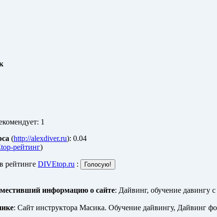
к
екомендует: 1
рса
(
http://alexdiver.ru
): 0.04
top-рейтинг
)
 в рейтинге
DIVEtop.ru
:
зместивший информацию о сайте
: Дайвинг, обучение давингу 
нике
: Сайт инструктора Масика. Обучение дайвингу, Дайвинг фот