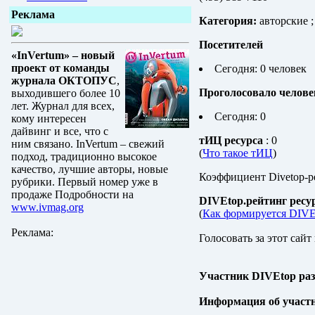
Реклама
Категория:
авторские ;
Посетителей
«InVertum» – новый
проект от команды
Сегодня: 0 человек
журнала ОКТОПУС
,
Проголосовало челове
выходившего более 10
лет. Журнал для всех,
Сегодня: 0
кому интересен
дайвинг и все, что с
тИЦ ресурса
: 0
ним связано. InVertum – свежий
(
Что такое тИЦ
)
подход, традиционно высокое
качество, лучшие авторы, новые
Коэффициент Divetop-р
рубрики. Первый номер уже в
продаже Подробности на
DIVEtop.рейтинг ресу
www.ivmag.org
(
Как формируется DIVE
Реклама:
Голосовать за этот сайт
Участник DIVEtop ра
Информация об участ