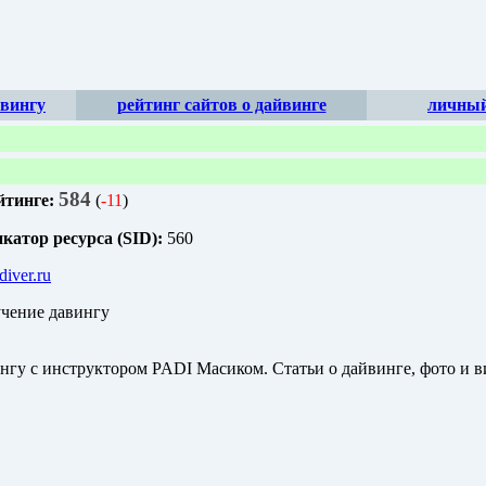
йвингу
рейтинг сайтов о дайвинге
личный
584
йтинге:
(
-11
)
атор ресурса (SID):
560
xdiver.ru
учение давингу
нгу с инструктором PADI Масиком. Статьи о дайвинге, фото и в