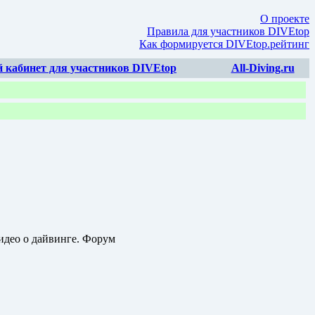
О проекте
Правила для участников DIVEtop
Как формируется DIVEtop.рейтинг
 кабинет для участников DIVEtop
All-Diving.ru
идео о дайвинге. Форум