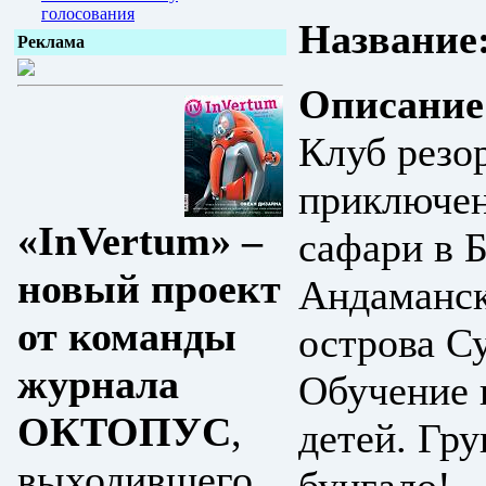
голосования
Название
Реклама
Описание
Клуб резо
приключен
«InVertum» –
сафари в Б
новый проект
Андаманск
от команды
острова С
журнала
Обучение 
ОКТОПУС
,
детей. Гру
выходившего