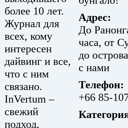
бунгало!
более 10 лет.
Адрес:
Журнал для
До Ранонга
всех, кому
часа, от С
интересен
до острова
дайвинг и все,
с нами
что с ним
Телефон:
связано.
+66 85-10
InVertum –
свежий
Категори
подход,