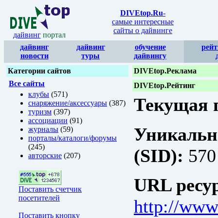
DIVEtop.Ru
-
самые интересные
сайты о дайвинге
дайвинг
портал
дайвинг
дайвинг
обучение
рейт
новости
туры
дайвингу
Категории сайтов
DIVEtop.Реклама
Все сайты
DIVEtop.Рейтинг
клубы
(571)
Текущая п
снаряжение/аксессуары
(387)
туризм
(397)
ассоциации
(91)
Уникальн
журналы
(59)
порталы/каталоги/форумы
(245)
(SID):
570
авторские
(207)
URL ресур
Поставить счетчик
посетителей
http://www
Поставить кнопку