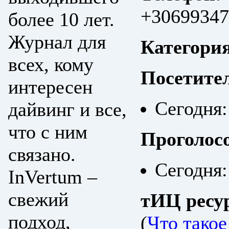
+30699347
более 10 лет.
Журнал для
Категори
всех, кому
Посетите
интересен
Сегодня:
дайвинг и все,
что с ним
Проголос
связано.
Сегодня:
InVertum –
свежий
тИЦ ресу
подход,
(
Что тако