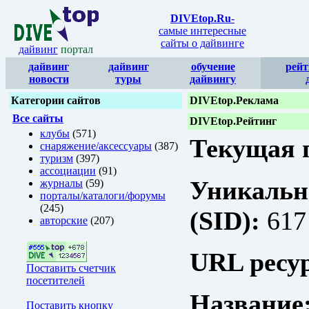
DIVEtop.Ru
-
самые интересные
сайты о дайвинге
дайвинг
портал
дайвинг
дайвинг
обучение
рейт
новости
туры
дайвингу
Категории сайтов
DIVEtop.Реклама
Все сайты
DIVEtop.Рейтинг
клубы
(571)
Текущая п
снаряжение/аксессуары
(387)
туризм
(397)
ассоциации
(91)
Уникальн
журналы
(59)
порталы/каталоги/форумы
(245)
(SID):
617
авторские
(207)
URL ресур
Поставить счетчик
посетителей
Название
Поставить кнопку