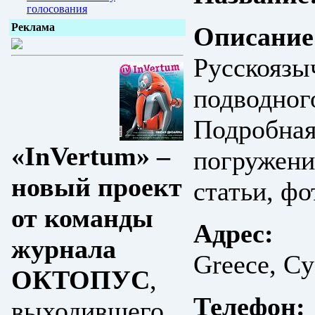
голосования
Реклама
Описание
Русскоязы
подводного
Подробная
«InVertum» –
погружени
новый проект
статьи, фо
от команды
Адрес:
журнала
Greece, Cy
ОКТОПУС
,
Телефон:
выходившего