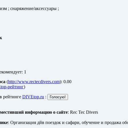
изм ; снаряжение/аксессуары ;
к
екомендует: 1
рса
(
http://www.rectecdivers.com
): 0.00
top-рейтинг
)
 в рейтинге
DIVEtop.ru
:
зместивший информацию о сайте
: Rec Tec Divers
нике
: Организация дйв поездок и сафари, обучение и продажа об