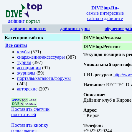
DIVEtop.Ru
-
самые интересные
сайты о дайвинге
дайвинг
портал
дайвинг новости
дайвинг туры
обучение да
Категории сайтов
DIVEtop.Реклама
Все сайты
DIVEtop.Рейтинг
клубы
(571)
Текущая позиция в ре
снаряжение/аксессуары
(387)
туризм
(397)
Уникальный идентифик
ассоциации
(91)
журналы
(59)
URL ресурса:
http://ww
порталы/каталоги/форумы
(245)
Название:
RECTEC Div
авторские
(207)
Описание:
Дайвинг клуб в Кирове
Поставить счетчик
Адрес:
посетителей
г Киров
Поставить кнопку
Телефон:
голосования
+79229229244