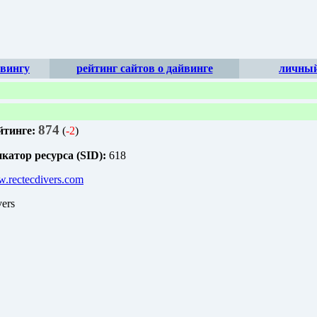
йвингу
рейтинг сайтов о дайвинге
личный
874
йтинге:
(
-2
)
атор ресурса (SID):
618
w.rectecdivers.com
ers