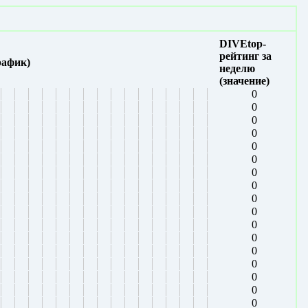
DIVEtop-
рейтинг за
рафик)
неделю
(значение)
0
0
0
0
0
0
0
0
0
0
0
0
0
0
0
0
0