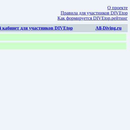
О проекте
Правила для участников DIVEtop
Как формируется DIVEtop.рейтинг
 кабинет для участников DIVEtop
All-Diving.ru