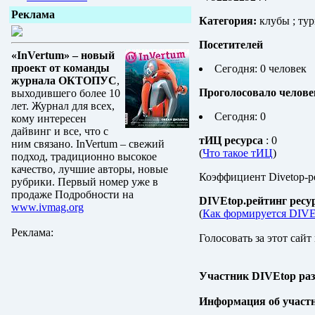
Реклама
Категория:
клубы ; тур
Посетителей
«InVertum» – новый
проект от команды
Сегодня: 0 человек
журнала ОКТОПУС
,
Проголосовало челове
выходившего более 10
лет. Журнал для всех,
Сегодня: 0
кому интересен
дайвинг и все, что с
тИЦ ресурса
: 0
ним связано. InVertum – свежий
(
Что такое тИЦ
)
подход, традиционно высокое
качество, лучшие авторы, новые
Коэффициент Divetop-р
рубрики. Первый номер уже в
продаже Подробности на
DIVEtop.рейтинг ресу
www.ivmag.org
(
Как формируется DIVE
Реклама:
Голосовать за этот сайт
Участник DIVEtop ра
Информация об участ