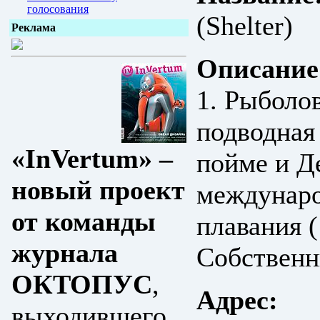
голосования
(Shelter)
Реклама
Описание
1. Рыболо
подводная
«InVertum» –
пойме и Д
новый проект
междунаро
от команды
плавания (
журнала
Собственны
ОКТОПУС
,
Адрес:
выходившего