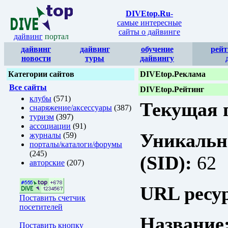
DIVEtop.Ru
-
самые интересные
сайты о дайвинге
дайвинг
портал
дайвинг
дайвинг
обучение
рейт
новости
туры
дайвингу
Категории сайтов
DIVEtop.Реклама
Все сайты
DIVEtop.Рейтинг
клубы
(571)
Текущая п
снаряжение/аксессуары
(387)
туризм
(397)
ассоциации
(91)
Уникальн
журналы
(59)
порталы/каталоги/форумы
(245)
(SID):
62
авторские
(207)
URL ресур
Поставить счетчик
посетителей
Название
Поставить кнопку