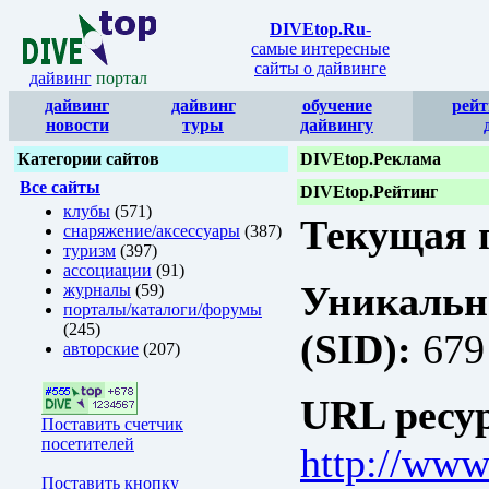
DIVEtop.Ru
-
самые интересные
сайты о дайвинге
дайвинг
портал
дайвинг
дайвинг
обучение
рейт
новости
туры
дайвингу
Категории сайтов
DIVEtop.Реклама
Все сайты
DIVEtop.Рейтинг
клубы
(571)
Текущая п
снаряжение/аксессуары
(387)
туризм
(397)
ассоциации
(91)
Уникальн
журналы
(59)
порталы/каталоги/форумы
(245)
(SID):
679
авторские
(207)
URL ресур
Поставить счетчик
посетителей
http://www
Поставить кнопку