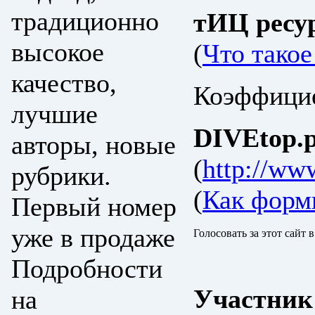
традиционно
тИЦ ресу
высокое
(
Что тако
качество,
Коэффицие
лучшие
DIVEtop.р
авторы, новые
(
http://ww
рубрики.
(
Как форм
Первый номер
уже в продаже
Голосовать за этот сайт 
Подробности
Участник
на