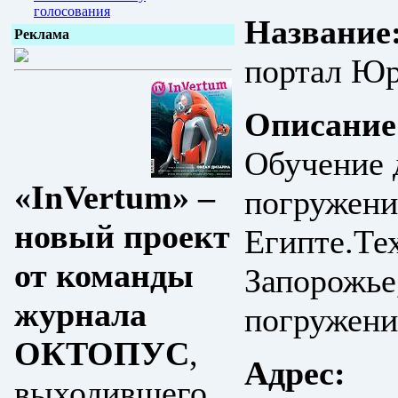
голосования
Название
Реклама
портал Юр
Описание
Обучение 
«InVertum» –
погружени
новый проект
Египте.Те
от команды
Запорожье
журнала
погружени
ОКТОПУС
,
Адрес:
выходившего