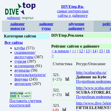
DIVEtop.Ru
-
самые интересные
сайты о дайвинге
дайвинг
портал
дайвинг
дайвинг
обучение
рейт
новости
туры
дайвингу
DIVEtop.Реклама
Категории сайтов
Все сайты
Рейтинг сайтов о дайвинге
клубы
(571)
< в начало
|
<<
|
12
|
13
|
14
|
15
|
16
снаряжение/
>
аксессуары
(387)
туризм
(397)
Статистика
Ресурс/Описание
ассоциации
(91)
журналы
(59)
http://scubacuba.ru/
порталы/каталоги/
321.
Дайвинг на Кубе
форумы
(245)
(
+25
)
Подробная информац
авторские
(207)
http://www.scuba-stor
322.
SCUBA-STORE.R
(
+25
)
Подробная информац
Поставить счетчик
http://www.dive-5elem
посетителей
323.
FIFTH ELEMENT/
(
-8
)