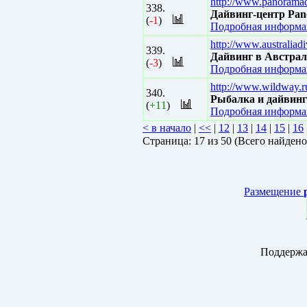
http://www.panorama
338.
Дайвинг-центр Pan
(
-1
)
Подробная информац
http://www.australiadi
339.
Дайвинг в Австра
(
-3
)
Подробная информац
http://www.wildway.r
340.
Рыбалка и дайвинг
(
+11
)
Подробная информац
< в начало
|
<<
|
12
|
13
|
14
|
15
|
16
Страницa: 17 из 50 (Всего найдено
Размещение
Поддержа