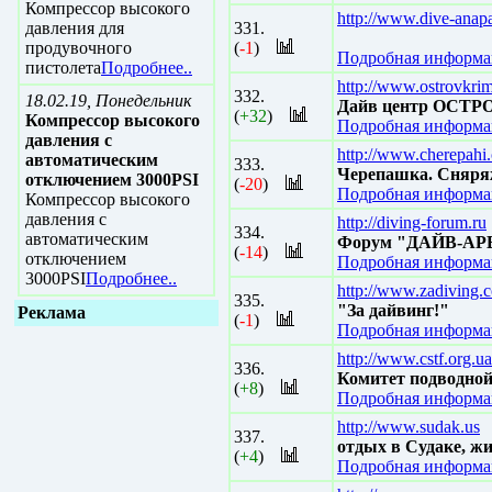
Компрессор высокого
http://www.dive-anapa
давления для
331.
продувочного
(
-1
)
Подробная информац
пистолета
Подробнее..
http://www.ostrovkri
332.
18.02.19, Понедельник
Дайв центр ОСТ
(
+32
)
Компрессор высокого
Подробная информац
давления с
http://www.cherepahi
автоматическим
333.
Черепашка. Сняряж
отключением 3000PSI
(
-20
)
Подробная информац
Компрессор высокого
давления с
http://diving-forum.ru
334.
автоматическим
Форум "ДАЙВ-АРЕН
(
-14
)
отключением
Подробная информац
3000PSI
Подробнее..
http://www.zadiving.
335.
"За дайвинг!"
Реклама
(
-1
)
Подробная информац
http://www.cstf.org.ua
336.
Комитет подводной
(
+8
)
Подробная информац
http://www.sudak.us
337.
отдых в Судаке, жи
(
+4
)
Подробная информац