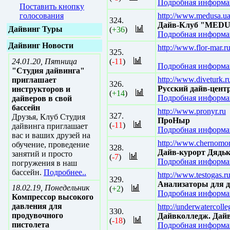
Подробная информац
Поставить кнопку
голосования
http://www.medusa.u
324.
Дайв-Клуб "MED
Дайвинг Туры
(
+36
)
Подробная информац
Дайвинг Новости
http://www.flor-mar.ru
325.
24.01.20, Пятница
(
-11
)
Подробная информац
"Студия дайвинга"
http://www.diveturk.r
приглашает
326.
Русский дайв-цент
инструкторов и
(
+14
)
Подробная информац
дайверов в свой
бассейн
http://www.pronyr.ru
327.
Друзья, Клуб Студия
ПроНыр
(
-11
)
дайвинга приглашает
Подробная информац
вас и ваших друзей на
http://www.chernomor
обучение, проведение
328.
Дайв-курорт Дядь
занятий и просто
(
-7
)
Подробная информац
погружения в наш
бассейн.
Подробнее..
http://www.testogas.r
329.
Анализаторы для 
18.02.19, Понедельник
(
+2
)
Подробная информац
Компрессор высокого
давления для
http://underwatercoll
330.
продувочного
Дайвколледж. Дайв
(
-18
)
пистолета
Подробная информац