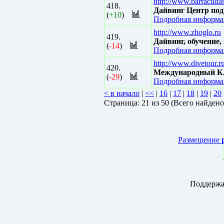
http://www.barracudas
418.
Дайвинг Центр по
(
+10
)
Подробная информац
http://www.zhoglo.ru
419.
Дайвинг, обучение,
(
-14
)
Подробная информац
http://www.divetour.r
420.
Международный К
(
-29
)
Подробная информац
< в начало
|
<<
|
16
|
17
|
18
|
19
|
20
Страницa: 21 из 50 (Всего найдено
Размещение
Поддержа