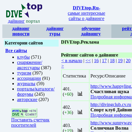
DIVEtop.Ru
-
самые интересные
сайты о дайвинге
дайвинг
портал
дайвинг
дайвинг
обучение
рейт
новости
туры
дайвингу
DIVEtop.Реклама
Категории сайтов
Все сайты
Рейтинг сайтов о дайвинге
клубы
(571)
< в начало
|
<<
|
16
|
17
|
18
|
19
|
20
снаряжение/
>
аксессуары
(387)
туризм
(397)
Статистика
Ресурс/Описание
ассоциации
(91)
журналы
(59)
http://www.happyling
порталы/каталоги/
401.
Счастливая щука
форумы
(245)
(
+60
)
Подробная информац
авторские
(207)
http://divingclub.cv.ru
402.
Спорт клуб Дайви
(
+36
)
Подробная информац
Поставить счетчик
http://www.sunnywav
посетителей
403.
Солнечная Волна
(
+19
)