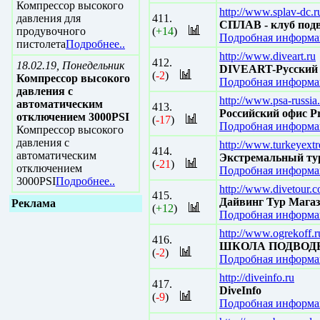
Компрессор высокого
http://www.splav-dc.r
давления для
411.
СПЛАВ - клуб под
продувочного
(
+14
)
Подробная информац
пистолета
Подробнее..
http://www.diveart.ru
412.
18.02.19, Понедельник
DIVEART-Русский д
(
-2
)
Компрессор высокого
Подробная информац
давления с
http://www.psa-russia.
автоматическим
413.
Российский офис Pro
отключением 3000PSI
(
-17
)
Подробная информац
Компрессор высокого
давления с
http://www.turkeyext
414.
автоматическим
Экстремальный ту
(
-21
)
отключением
Подробная информац
3000PSI
Подробнее..
http://www.divetour.c
415.
Дайвинг Тур Мага
Реклама
(
+12
)
Подробная информац
http://www.ogrekoff.r
416.
ШКОЛА ПОДВОДН
(
-2
)
Подробная информац
http://diveinfo.ru
417.
DiveInfo
(
-9
)
Подробная информац