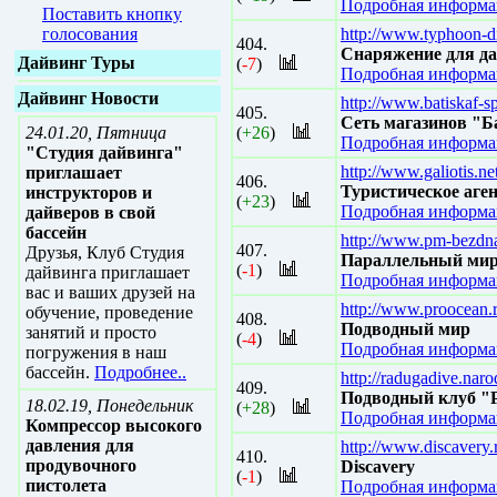
Подробная информац
Поставить кнопку
голосования
http://www.typhoon-d
404.
Cнаряжение для 
Дайвинг Туры
(
-7
)
Подробная информац
Дайвинг Новости
http://www.batiskaf-s
405.
Сеть магазинов "Б
24.01.20, Пятница
(
+26
)
Подробная информац
"Студия дайвинга"
http://www.galiotis.ne
приглашает
406.
Туристическое аге
инструкторов и
(
+23
)
Подробная информац
дайверов в свой
бассейн
http://www.pm-bezdn
407.
Друзья, Клуб Студия
Параллельный ми
(
-1
)
дайвинга приглашает
Подробная информац
вас и ваших друзей на
http://www.proocean.r
обучение, проведение
408.
Подводный мир
занятий и просто
(
-4
)
Подробная информац
погружения в наш
бассейн.
Подробнее..
http://radugadive.naro
409.
Подводный клуб "
18.02.19, Понедельник
(
+28
)
Подробная информац
Компрессор высокого
давления для
http://www.discavery.
410.
продувочного
Discavery
(
-1
)
пистолета
Подробная информац